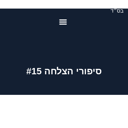
בס״ד
סיפורי הצלחה #15